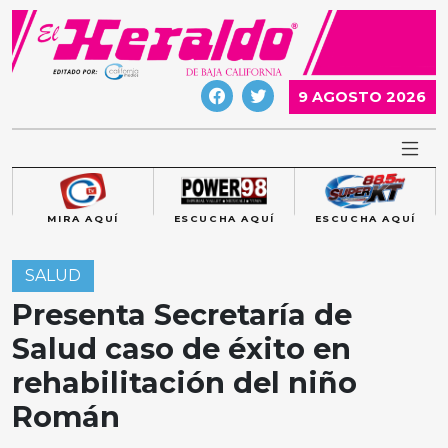
Skip
to
content
9 AGOSTO 2026
MIRA AQUÍ
ESCUCHA AQUÍ
ESCUCHA AQUÍ
SALUD
Presenta Secretaría de
Salud caso de éxito en
rehabilitación del niño
Román