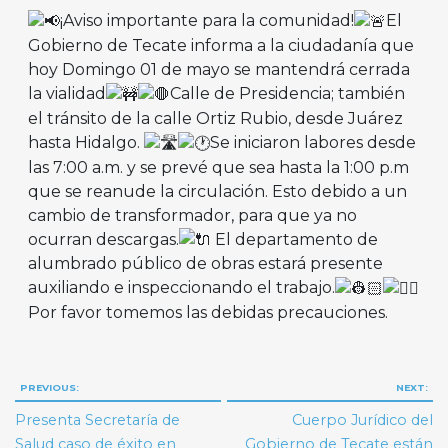
¡Aviso importante para la comunidad!
El
Gobierno de Tecate informa a la ciudadanía que
hoy Domingo 01 de mayo se mantendrá cerrada
la vialidad
Calle de Presidencia; también
el tránsito de la calle Ortiz Rubio, desde Juárez
hasta Hidalgo.
Se iniciaron labores desde
las 7:00 a.m. y se prevé que sea hasta la 1:00 p.m
que se reanude la circulación. Esto debido a un
cambio de transformador, para que ya no
ocurran descargas.
El departamento de
alumbrado público de obras estará presente
auxiliando e inspeccionando el trabajo.
Por favor tomemos las debidas precauciones.
Navegación
PREVIOUS:
NEXT:
de
Presenta Secretaría de
Cuerpo Jurídico del
entradas
Salud caso de éxito en
Gobierno de Tecate están