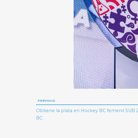
Navegación
PREVIOUS:
de
Obtiene la plata en Hockey BC femenil SUB 
BC
entradas