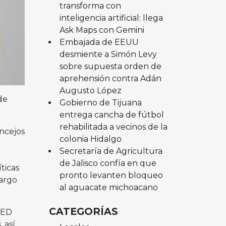
transforma con
inteligencia artificial: llega
Ask Maps con Gemini
Embajada de EEUU
desmiente a Simón Levy
sobre supuesta orden de
aprehensión contra Adán
Augusto López
de
Gobierno de Tijuana
entrega cancha de fútbol
rehabilitada a vecinos de la
oncejos
colonia Hidalgo
Secretaría de Agricultura
de Jalisco confía en que
ticas
pronto levanten bloqueo
largo
al aguacate michoacano
CATEGORÍAS
 PED
 así