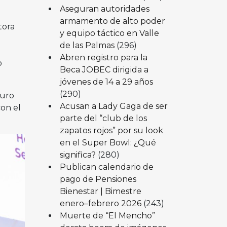
Aseguran autoridades
armamento de alto poder
tora
y equipo táctico en Valle
de las Palmas
(296)
Abren registro para la
o
Beca JOBEC dirigida a
jóvenes de 14 a 29 años
(290)
turo
Acusan a Lady Gaga de ser
on el
parte del “club de los
zapatos rojos” por su look
en el Super Bowl: ¿Qué
significa?
(280)
Publican calendario de
pago de Pensiones
Bienestar | Bimestre
enero–febrero 2026
(243)
Muerte de “El Mencho”