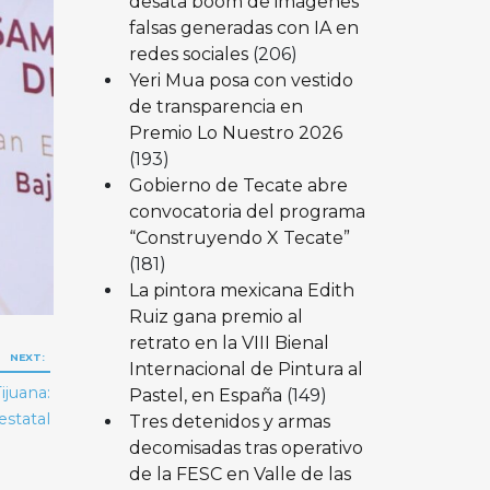
desata boom de imágenes
falsas generadas con IA en
redes sociales
(206)
Yeri Mua posa con vestido
de transparencia en
Premio Lo Nuestro 2026
(193)
Gobierno de Tecate abre
convocatoria del programa
“Construyendo X Tecate”
(181)
La pintora mexicana Edith
Ruiz gana premio al
retrato en la VIII Bienal
NEXT:
Internacional de Pintura al
ijuana:
Pastel, en España
(149)
estatal
Tres detenidos y armas
decomisadas tras operativo
de la FESC en Valle de las