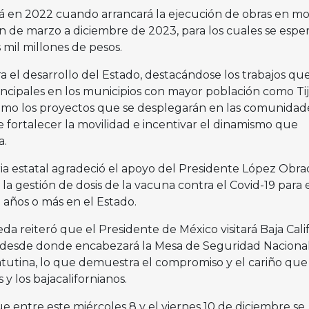
á en 2022 cuando arrancará la ejecución de obras en m
án de marzo a diciembre de 2023, para los cuales se espe
 mil millones de pesos.
ra el desarrollo del Estado, destacándose los trabajos qu
rincipales en los municipios con mayor población como Ti
como los proyectos que se desplegarán en las comunidad
de fortalecer la movilidad e incentivar el dinamismo que
a.
ria estatal agradeció el apoyo del Presidente López Obra
a gestión de dosis de la vacuna contra el Covid-19 para 
 años o más en el Estado.
eda reiteró que el Presidente de México visitará Baja Cali
, desde donde encabezará la Mesa de Seguridad Nacional
atutina, lo que demuestra el compromiso y el cariño que
 y los bajacalifornianos.
e entre este miércoles 8 y el viernes 10 de diciembre se