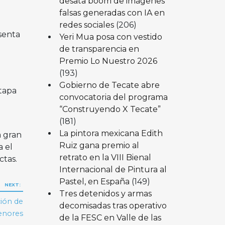
desata boom de imágenes
falsas generadas con IA en
l
redes sociales
(206)
esenta
Yeri Mua posa con vestido
de transparencia en
Premio Lo Nuestro 2026
(193)
Gobierno de Tecate abre
tapa
convocatoria del programa
“Construyendo X Tecate”
(181)
La pintora mexicana Edith
a gran
Ruiz gana premio al
 el
retrato en la VIII Bienal
ctas.
Internacional de Pintura al
Pastel, en España
(149)
NEXT:
Tres detenidos y armas
ción de
decomisadas tras operativo
nores
de la FESC en Valle de las