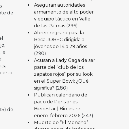
Aseguran autoridades
s
armamento de alto poder
nte de
y equipo táctico en Valle
de las Palmas
(296)
Abren registro para la
el
Beca JOBEC dirigida a
jo,
jóvenes de 14 a 29 años
 el
(290)
o
Acusan a Lady Gaga de ser
ica
parte del “club de los
lberto
zapatos rojos” por su look
en el Super Bowl: ¿Qué
significa?
(280)
Publican calendario de
pago de Pensiones
Bienestar | Bimestre
IS) de
enero–febrero 2026
(243)
Muerte de “El Mencho”