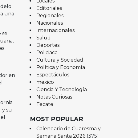
Locales
odelo
Editoriales
ra una
Regionales
Nacionales
Internacionales
e se
Salud
juana,
Deportes
es
Policiaca
Cultura y Sociedad
Política y Economía
Espectáculos
dor en
mexico
el
Ciencia Y Tecnología
Notas Curiosas
fornia
Tecate
 y su
 el
MOST POPULAR
Calendario de Cuaresma y
Semana Santa 2026
(375)