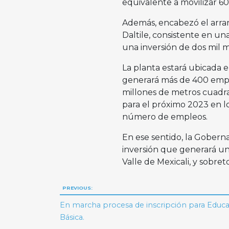
equivalente a movilizar 60
Además, encabezó el arran
Daltile, consistente en un
una inversión de dos mil m
La planta estará ubicada e
generará más de 400 empl
millones de metros cuadra
para el próximo 2023 en l
número de empleos.
En ese sentido, la Goberna
inversión que generará un
Valle de Mexicali, y sobret
Navegación
PREVIOUS:
de
En marcha procesa de inscripción para Educ
Básica.
entradas