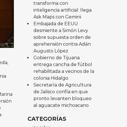
transforma con
inteligencia artificial: llega
Ask Maps con Gemini
Embajada de EEUU
desmiente a Simón Levy
sobre supuesta orden de
aprehensión contra Adán
Augusto López
Gobierno de Tijuana
eda,
entrega cancha de fútbol
l
rehabilitada a vecinos de la
nia
colonia Hidalgo
Secretaría de Agricultura
de Jalisco confía en que
Marina
pronto levanten bloqueo
ersión
al aguacate michoacano
e
a
CATEGORÍAS