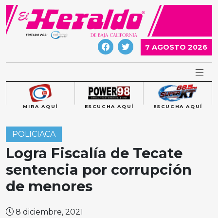
Skip
to
content
7 AGOSTO 2026
MIRA AQUÍ
ESCUCHA AQUÍ
ESCUCHA AQUÍ
POLICIACA
Logra Fiscalía de Tecate
sentencia por corrupción
de menores
8 diciembre, 2021