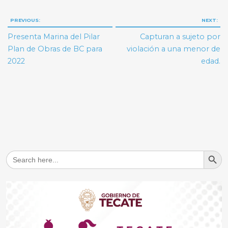
Navegación
PREVIOUS:
NEXT:
de
Presenta Marina del Pilar
Capturan a sujeto por
entradas
Plan de Obras de BC para
violación a una menor de
2022
edad.
Search But
Search
for: