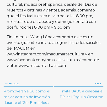
cultural, música prehispánica, desfile del Día de
Muertos y catrinas vivientes, además, comentó
que el festival iniciará el viernes a las 8:00 pm,
mientras que el sábado y domingo contará con
dos funciones 8:00 pm y 9:30 pm.
Finalmente, Wong López comentó que es un
evento gratuito e invitó a seguir las redes sociales
de IMACUM en
www.instagram.com/imacumartecultura y en
www.facebook.com/mexicalicultura así como, de
visitar www.imacumvirtual.com
Navegación
PREVIOUS:
NEXT:
de
Promoverán a BC como el
Invita UABC a celebrar el
entradas
mejor destino de inversión
Día del Orgullo Cimarrón
durante el “3er Borderless