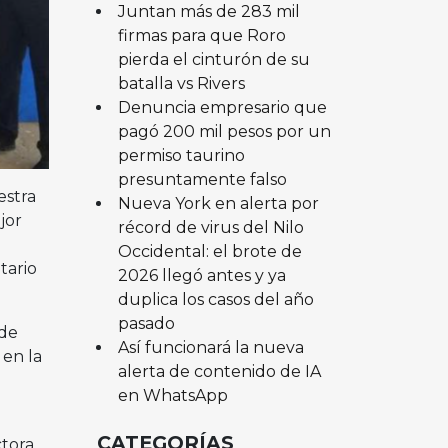
Juntan más de 283 mil
firmas para que Roro
pierda el cinturón de su
batalla vs Rivers
Denuncia empresario que
pagó 200 mil pesos por un
permiso taurino
presuntamente falso
estra
Nueva York en alerta por
jor
récord de virus del Nilo
Occidental: el brote de
tario
2026 llegó antes y ya
duplica los casos del año
pasado
 de
Así funcionará la nueva
 en la
alerta de contenido de IA
en WhatsApp
.
CATEGORÍAS
ctora