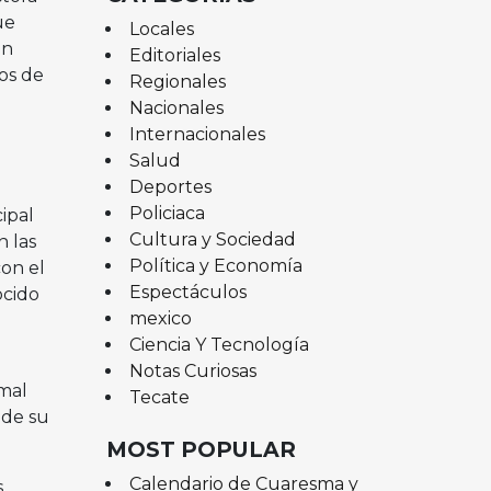
ue
Locales
ón
Editoriales
os de
Regionales
Nacionales
Internacionales
Salud
Deportes
Policiaca
ipal
Cultura y Sociedad
n las
Política y Economía
on el
Espectáculos
ocido
mexico
Ciencia Y Tecnología
Notas Curiosas
mal
Tecate
 de su
MOST POPULAR
Calendario de Cuaresma y
s