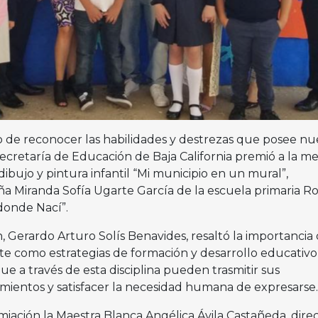
 de reconocer las habilidades y destrezas que posee nu
 Secretaría de Educación de Baja California premió a la me
ibujo y pintura infantil “Mi municipio en un mural”,
ña Miranda Sofía Ugarte García de la escuela primaria Ro
 donde Nací”.
, Gerardo Arturo Solís Benavides, resaltó la importancia
te como estrategias de formación y desarrollo educativo
ue a través de esta disciplina pueden trasmitir sus
cimientos y satisfacer la necesidad humana de expresarse
iación la Maestra Blanca Angélica Ávila Castañeda, dire