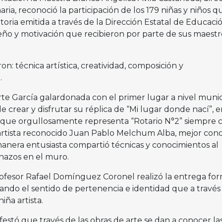
ria, reconoció la participación de los 179 niñas y niños q
oria emitida a través de la Dirección Estatal de Educaci
eño y motivación que recibieron por parte de sus maestr
ron: técnica artística, creatividad, composición y
o.
rte García galardonada con el primer lugar a nivel munic
 crear y disfrutar su réplica de “Mi lugar donde nací”, e
a que orgullosamente representa “Rotario N°2” siempre c
 artista reconocido Juan Pablo Melchum Alba, mejor con
nera entusiasta compartió técnicas y conocimientos al
chazos en el muro.
ofesor Rafael Domínguez Coronel realizó la entrega for
tando el sentido de pertenencia e identidad que a través
niña artista.
tó que través de las obras de arte se dan a conocer la