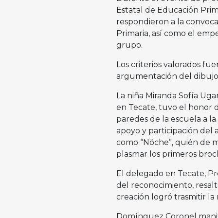
Estatal de Educación Prima
respondieron a la convocat
Primaria, así como el emp
grupo.
Los criterios valorados fue
argumentación del dibuj
La niña Miranda Sofía Uga
en Tecate, tuvo el honor de
paredes de la escuela a l
apoyo y participación del
como “Nöche”, quién de ma
plasmar los primeros bro
El delegado en Tecate, Pr
del reconocimiento, resal
creación logró trasmitir la 
Domínguez Coronel manifes