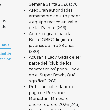
Semana Santa 2026
(376)
o
Aseguran autoridades
.
armamento de alto poder
los
y equipo táctico en Valle
endo
de las Palmas
(296)
Abren registro para la
Beca JOBEC dirigida a
jóvenes de 14 a 29 años
NEXT:
(290)
dial de
Acusan a Lady Gaga de ser
tación
parte del “club de los
zapatos rojos” por su look
en el Super Bowl: ¿Qué
significa?
(281)
Publican calendario de
pago de Pensiones
Bienestar | Bimestre
enero–febrero 2026
(243)