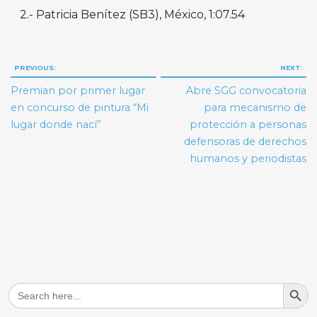
2.- Patricia Benítez (SB3), México, 1:07.54
Navegación
PREVIOUS:
NEXT:
de
Premian por primer lugar
Abre SGG convocatoria
entradas
en concurso de pintura “Mi
para mecanismo de
lugar donde nací”
protección a personas
defensoras de derechos
humanos y periodistas
Search But
Search
for: