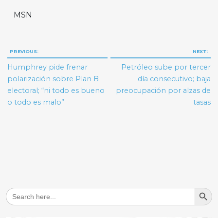
MSN
Navegación
PREVIOUS:
NEXT:
de
Humphrey pide frenar
Petróleo sube por tercer
entradas
polarización sobre Plan B
día consecutivo; baja
electoral; “ni todo es bueno
preocupación por alzas de
o todo es malo”
tasas
Search But
Search
for: