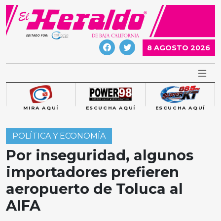
Skip
to
content
8 AGOSTO 2026
MIRA AQUÍ
ESCUCHA AQUÍ
ESCUCHA AQUÍ
POLÍTICA Y ECONOMÍA
Por inseguridad, algunos
importadores prefieren
aeropuerto de Toluca al
AIFA