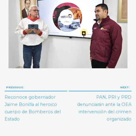
Navegación
PREVIOUS:
NEXT:
de
Reconoce gobernador
PAN, PRI y PRD
entradas
Jaime Bonilla al heroico
denunciarán ante la OEA
cuerpo de Bomberos del
intervención del crimen
Estado
organizado