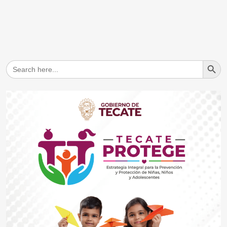
Search But
Search
for: