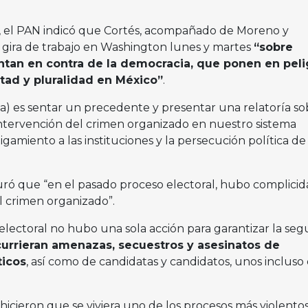
 el PAN indicó que Cortés, acompañado de Moreno y
gira de trabajo en Washington lunes y martes
“sobre
ntan en contra de la democracia, que ponen en peli
ertad y pluralidad en México”
.
ia) es sentar un precedente y presentar una relatoría so
intervención del crimen organizado en nuestro sistema
gamiento a las instituciones y la persecución política de 
ró que “en el pasado proceso electoral, hubo complicid
 crimen organizado”.
electoral no hubo una sola acción para garantizar la seg
urrieran amenazas, secuestros y asesinatos de
ticos
, así como de candidatas y candidatos, unos incluso
icieron que se viviera uno de los procesos más violentos