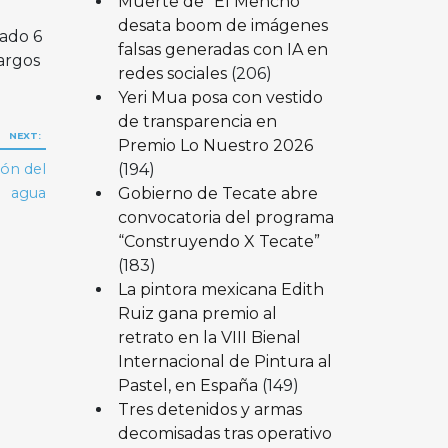
Muerte de “El Mencho”
desata boom de imágenes
ado 6
falsas generadas con IA en
argos
redes sociales
(206)
Yeri Mua posa con vestido
de transparencia en
NEXT:
Premio Lo Nuestro 2026
(194)
ón del
Gobierno de Tecate abre
agua
convocatoria del programa
“Construyendo X Tecate”
(183)
La pintora mexicana Edith
Ruiz gana premio al
retrato en la VIII Bienal
Internacional de Pintura al
Pastel, en España
(149)
Tres detenidos y armas
decomisadas tras operativo