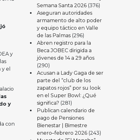
Semana Santa 2026
(376)
Aseguran autoridades
armamento de alto poder
jó
y equipo táctico en Valle
de las Palmas
(296)
Abren registro para la
Beca JOBEC dirigida a
OEA y
jóvenes de 14 a 29 años
las
(290)
 y el
Acusan a Lady Gaga de ser
parte del “club de los
zapatos rojos” por su look
alacio
en el Super Bowl: ¿Qué
las
significa?
(281)
do y
Publican calendario de
pago de Pensiones
da con
Bienestar | Bimestre
enero–febrero 2026
(243)