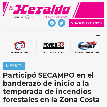
Skip
to
content
7 AGOSTO 2026
MIRA AQUÍ
ESCUCHA AQUÍ
ESCUCHA AQUÍ
MEXICO
Participó SECAMPO en el
banderazo de inicio a la
temporada de incendios
forestales en la Zona Costa