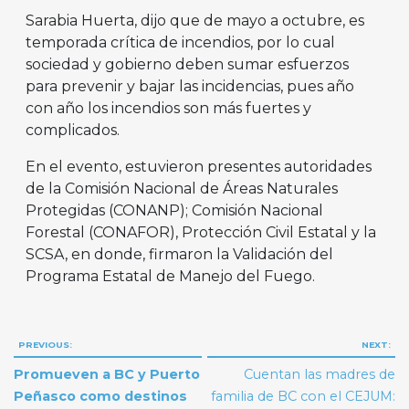
Sarabia Huerta, dijo que de mayo a octubre, es
temporada crítica de incendios, por lo cual
sociedad y gobierno deben sumar esfuerzos
para prevenir y bajar las incidencias, pues año
con año los incendios son más fuertes y
complicados.
En el evento, estuvieron presentes autoridades
de la Comisión Nacional de Áreas Naturales
Protegidas (CONANP); Comisión Nacional
Forestal (CONAFOR), Protección Civil Estatal y la
SCSA, en donde, firmaron la Validación del
Programa Estatal de Manejo del Fuego.
Navegación
PREVIOUS:
NEXT:
de
Promueven a BC y Puerto
Cuentan las madres de
entradas
Peñasco como destinos
familia de BC con el CEJUM: