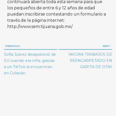
continuará abierta toda esta semana para que
los pequeños de entre 6 y 12 años de edad
puedan inscribirse contestando un formulario a
través de la página internet:
http://www.sem.tijuana.gob.mx/
Navegación
PREVIOUS:
NEXT:
de
Sofía Juárez desapareció de
INICIAN TRABAJOS DE
entradas
EU cuando era niña; gracias
REENCARPETADO EN
a un TikTok la encuentran
GARITA DE OTAY
en Culiacán