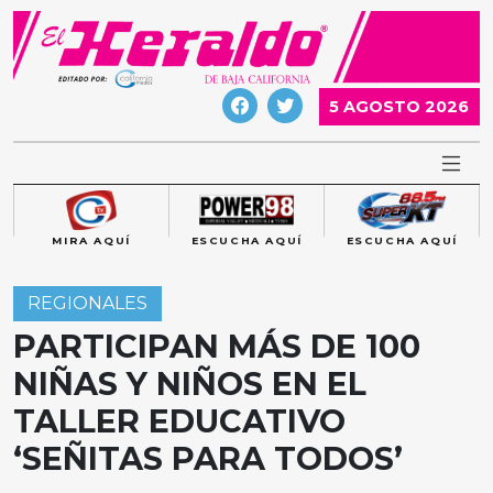
Skip
to
content
5 AGOSTO 2026
MIRA AQUÍ
ESCUCHA AQUÍ
ESCUCHA AQUÍ
REGIONALES
PARTICIPAN MÁS DE 100
NIÑAS Y NIÑOS EN EL
TALLER EDUCATIVO
‘SEÑITAS PARA TODOS’