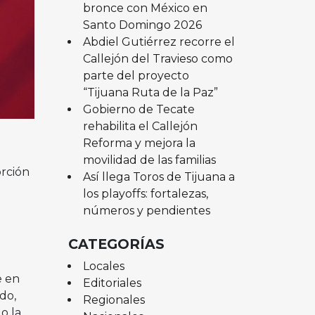
bronce con México en
Santo Domingo 2026
Abdiel Gutiérrez recorre el
Callejón del Travieso como
parte del proyecto
“Tijuana Ruta de la Paz”
Gobierno de Tecate
rehabilita el Callejón
Reforma y mejora la
movilidad de las familias
rción
Así llega Toros de Tijuana a
los playoffs: fortalezas,
números y pendientes
CATEGORÍAS
Locales
e en
Editoriales
do,
Regionales
o la