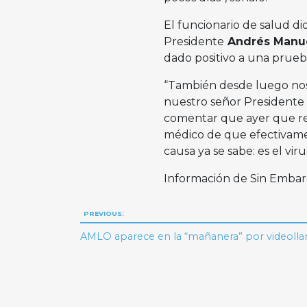
El funcionario de salud di
Presidente
Andrés Manue
dado positivo a una prueb
“También desde luego nos
nuestro señor Presidente 
comentar que ayer que reci
médico de que efectivament
causa ya se sabe: es el vi
Información de Sin Emba
Navegación
PREVIOUS:
de
AMLO aparece en la “mañanera” por videoll
entradas