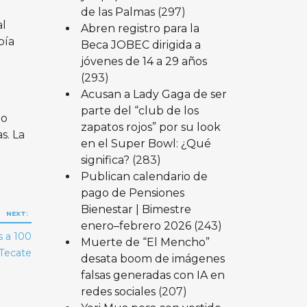
de las Palmas
(297)
al
Abren registro para la
bía
Beca JOBEC dirigida a
jóvenes de 14 a 29 años
(293)
Acusan a Lady Gaga de ser
parte del “club de los
go
zapatos rojos” por su look
s. La
en el Super Bowl: ¿Qué
significa?
(283)
Publican calendario de
pago de Pensiones
Bienestar | Bimestre
NEXT:
enero–febrero 2026
(243)
s a 100
Muerte de “El Mencho”
 Tecate
desata boom de imágenes
falsas generadas con IA en
redes sociales
(207)