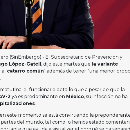
nero (SinEmbargo).- El Subsecretario de Prevención y
go López-Gatell
, dijo este martes que
la variante
 al
catarro común
” además de tener “una menor propo
.
matutina, el funcionario detalló que a pesar de que la
oV-2
ya es predominante en
México
, su infección no ha
pitalizaciones
.
 en este momento se está convirtiendo la preponderant
as partes del mundo, tal como lo hemos estado comentan
mportante que ayuda a visualizar el porqué se ha separad