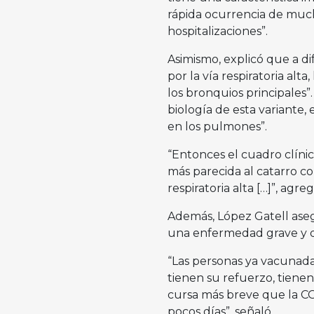
rápida ocurrencia de much
hospitalizaciones”.
Asimismo, explicó que a di
por la vía respiratoria alta
los bronquios principales
biología de esta variante
en los pulmones”.
“Entonces el cuadro clíni
más parecida al catarro 
respiratoria alta […]”, agreg
Además, López Gatell aseg
una enfermedad grave y qu
“Las personas ya vacunada
tienen su refuerzo, tien
cursa más breve que la COV
pocos días”, señaló.