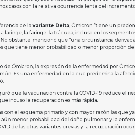
os casos con la relativa ocurrencia lenta del increment
ferencia de la
variante Delta
, Ómicron “tiene un predom
, la laringe, la faringe, la tráquea, incluso en los segmento
”. No obstante, mencionó que “una circunstancia derivada
, es que tiene menor probabilidad o menor proporción d
co de Ómicron, la expresión de la enfermedad por Ómicr
común. Es una enfermedad en la que predomina la afecci
ó.
uró que la vacunación contra la COVID-19 reduce el rie
e incuso la recuperación es más rápida.
s con el esquema primario y con mayor razón las que ya
en aún menor probabilidad del daño pulmonar y la enfe
ID de las otras variantes previas y la recuperación ocu