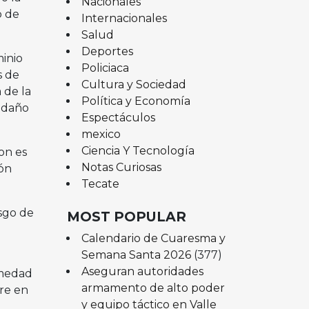
Nacionales
o de
Internacionales
Salud
Deportes
inio
Policiaca
s de
Cultura y Sociedad
 de la
Política y Economía
e daño
Espectáculos
mexico
Ciencia Y Tecnología
on es
Notas Curiosas
ón
Tecate
sgo de
MOST POPULAR
Calendario de Cuaresma y
Semana Santa 2026
(377)
Aseguran autoridades
rmedad
armamento de alto poder
rre en
y equipo táctico en Valle