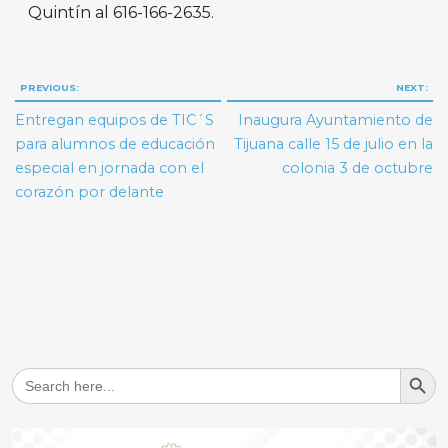
Quintín al 616-166-2635.
Navegación
PREVIOUS:
NEXT:
de
Entregan equipos de TIC´S
Inaugura Ayuntamiento de
entradas
para alumnos de educación
Tijuana calle 15 de julio en la
especial en jornada con el
colonia 3 de octubre
corazón por delante
Search But
Search
for: