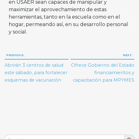
en USAER sean capaces de manipular y
maximizar el aprovechamiento de estas
herramientas, tanto en la escuela como en el
hogar, permeando así, en su desarrollo personal
y social.
Navegación
PREVIOUS:
NEXT:
de
Abrirán 3 centros de salud
Ofrece Gobierno del Estado
entradas
este sábado, para fortalecer
financiamientos y
esquemas de vacunación
capacitación para MPYMES
Search But
Search