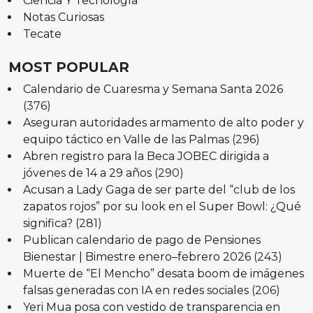
Ciencia Y Tecnología
Notas Curiosas
Tecate
MOST POPULAR
Calendario de Cuaresma y Semana Santa 2026
(376)
Aseguran autoridades armamento de alto poder y
equipo táctico en Valle de las Palmas
(296)
Abren registro para la Beca JOBEC dirigida a
jóvenes de 14 a 29 años
(290)
Acusan a Lady Gaga de ser parte del “club de los
zapatos rojos” por su look en el Super Bowl: ¿Qué
significa?
(281)
Publican calendario de pago de Pensiones
Bienestar | Bimestre enero–febrero 2026
(243)
Muerte de “El Mencho” desata boom de imágenes
falsas generadas con IA en redes sociales
(206)
Yeri Mua posa con vestido de transparencia en