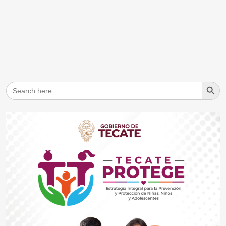
Search But
Search
for: