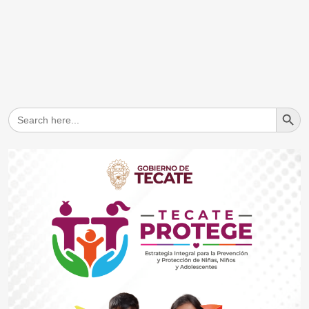
Search But
Search
for: