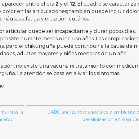
aparecer entre el día
2
y el
12
. El cuadro se caracteriza 
y dolor en las articulaciones; también puede incluir dolo
, náuseas, fatiga y erupción cutánea.
or articular puede ser incapacitante y durar pocos días,
ersiste durante meses o incluso años. Las complicacion
s, pero el chikunguña puede contribuir a la causa de 
idades, adultos mayores y niños menores de un año.
zación, no existe una vacuna ni tratamiento con medica
nguña. La atención se basa en aliviar los síntomas.
ae
sil tras la
UABC analiza retos sociales y ambientale
 acabó”
desalinización en Baja Cal