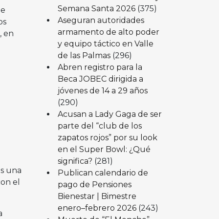
Semana Santa 2026
(375)
de
Aseguran autoridades
os
armamento de alto poder
, en
y equipo táctico en Valle
de las Palmas
(296)
Abren registro para la
Beca JOBEC dirigida a
jóvenes de 14 a 29 años
(290)
Acusan a Lady Gaga de ser
parte del “club de los
zapatos rojos” por su look
en el Super Bowl: ¿Qué
significa?
(281)
s una
Publican calendario de
on el
pago de Pensiones
Bienestar | Bimestre
enero–febrero 2026
(243)
a