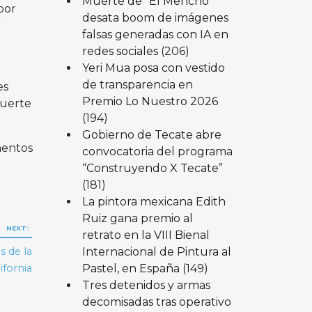
Muerte de “El Mencho”
por
desata boom de imágenes
r
falsas generadas con IA en
redes sociales
(206)
Yeri Mua posa con vestido
de transparencia en
es
Premio Lo Nuestro 2026
muerte
(194)
Gobierno de Tecate abre
mentos
convocatoria del programa
“Construyendo X Tecate”
(181)
La pintora mexicana Edith
Ruiz gana premio al
NEXT:
retrato en la VIII Bienal
Internacional de Pintura al
s de la
Pastel, en España
(149)
ifornia
Tres detenidos y armas
decomisadas tras operativo