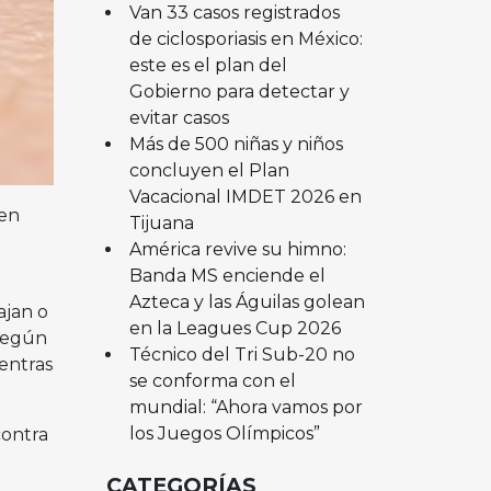
Van 33 casos registrados
de ciclosporiasis en México:
este es el plan del
Gobierno para detectar y
evitar casos
Más de 500 niñas y niños
concluyen el Plan
Vacacional IMDET 2026 en
 en
Tijuana
América revive su himno:
Banda MS enciende el
Azteca y las Águilas golean
ajan o
en la Leagues Cup 2026
Según
Técnico del Tri Sub-20 no
entras
se conforma con el
mundial: “Ahora vamos por
los Juegos Olímpicos”
contra
CATEGORÍAS