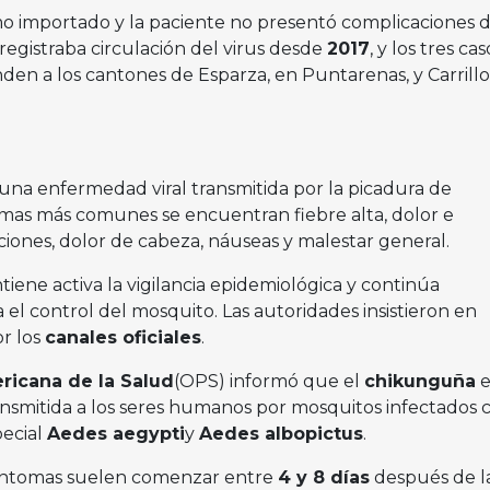
omo importado y la paciente no presentó complicaciones 
 registraba circulación del virus desde
2017
, y los tres cas
den a los cantones de Esparza, en Puntarenas, y Carrillo
una enfermedad viral transmitida por la picadura de
omas más comunes se encuentran fiebre alta, dolor e
aciones, dolor de cabeza, náuseas y malestar general.
tiene activa la vigilancia epidemiológica y continúa
el control del mosquito. Las autoridades insistieron en
r los
canales oficiales
.
icana de la Salud
(OPS) informó que el
chikunguña
e
nsmitida a los seres humanos por mosquitos infectados c
pecial
Aedes aegypti
y
Aedes albopictus
.
síntomas suelen comenzar entre
4 y 8 días
después de l