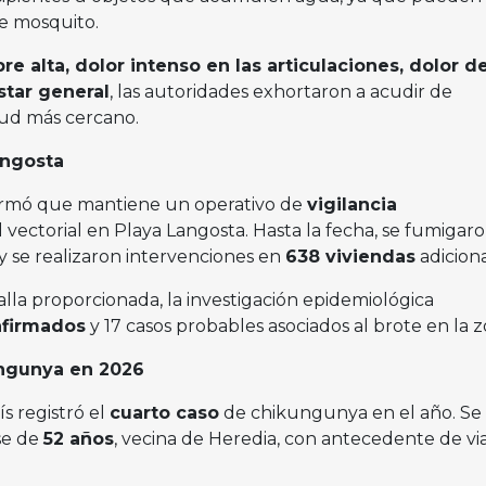
de mosquito.
e alta, dolor intenso en las articulaciones, dolor d
star general
, las autoridades exhortaron a acudir de
lud más cercano.
angosta
formó que mantiene un operativo de
vigilancia
 vectorial en Playa Langosta. Hasta la fecha, se fumigar
y se realizaron intervenciones en
638 viviendas
adiciona
lla proporcionada, la investigación epidemiológica
nfirmados
y 17 casos probables asociados al brote en la z
ngunya en 2026
ís registró el
cuarto caso
de chikungunya en el año. Se 
se de
52 años
, vecina de Heredia, con antecedente de vi