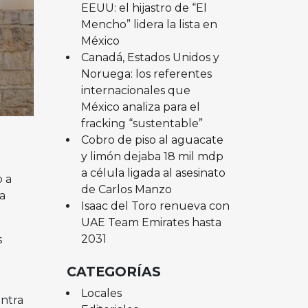
EEUU: el hijastro de “El
Mencho” lidera la lista en
México
Canadá, Estados Unidos y
Noruega: los referentes
internacionales que
México analiza para el
fracking “sustentable”
Cobro de piso al aguacate
y limón dejaba 18 mil mdp
a célula ligada al asesinato
o a
de Carlos Manzo
a
Isaac del Toro renueva con
UAE Team Emirates hasta
2031
s
CATEGORÍAS
Locales
ontra