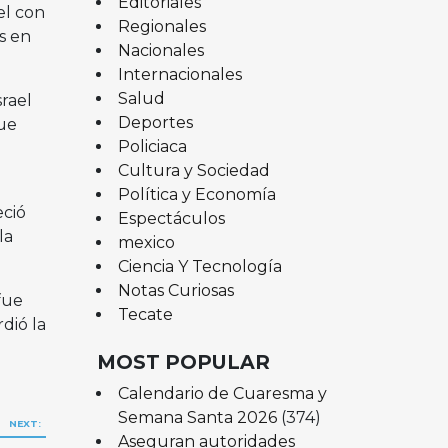
Editoriales
el con
Regionales
s en
Nacionales
Internacionales
Salud
rael
Deportes
que
Policiaca
Cultura y Sociedad
Política y Economía
eció
Espectáculos
la
mexico
Ciencia Y Tecnología
Notas Curiosas
fue
Tecate
dió la
MOST POPULAR
Calendario de Cuaresma y
Semana Santa 2026
(374)
NEXT:
Aseguran autoridades