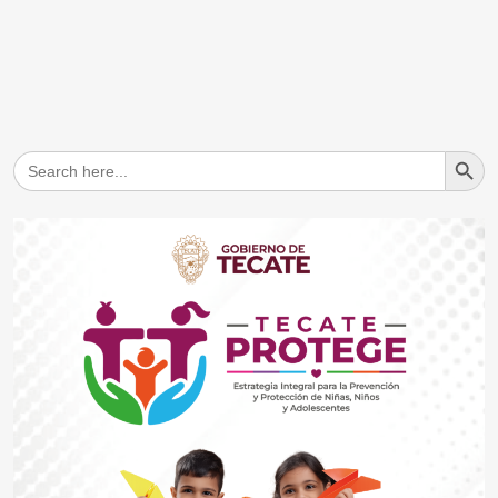
Search But
Search
for: