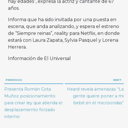
hay edades”, expresa la actriz y cantante de 67
años.
Informa que ha sido invitada por una puesta en
escena, que anda analizando, y espera el estreno
de “Siempre reinas”, reality para Netflix, en donde
estará con Laura Zapata, Sylvia Pasquel y Lorena
Herrera.
Información de El Universal
Navegación
PREVIOUS:
NEXT:
de
Presenta Román Cota
Heard revela amenazas: “La
entradas
Muñoz posicionamiento
gente quiere poner a mi
para crear ley que atienda el
bebé en el microondas”
desplazamiento forzado
interno