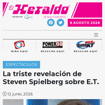
Skip
to
content
6 AGOSTO 2026
MIRA AQUÍ
ESCUCHA AQUÍ
ESCUCHA AQUÍ
ESPECTÁCULOS
La triste revelación de
Steven Spielberg sobre E.T.
12 junio, 2026