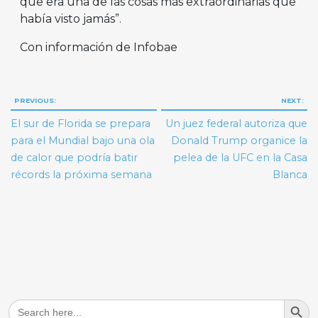
que era una de las cosas más extraordinarias que
había visto jamás”.
Con información de Infobae
Navegación
PREVIOUS:
NEXT:
de
El sur de Florida se prepara
Un juez federal autoriza que
entradas
para el Mundial bajo una ola
Donald Trump organice la
de calor que podría batir
pelea de la UFC en la Casa
récords la próxima semana
Blanca
Search But
Search
for: