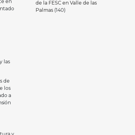
te en
de la FESC en Valle de las
entado
Palmas
(140)
y las
s de
e los
ado a
nsión
tura y