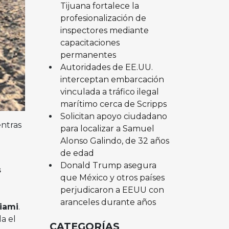
Tijuana fortalece la
profesionalización de
inspectores mediante
capacitaciones
permanentes
Autoridades de EE.UU.
interceptan embarcación
vinculada a tráfico ilegal
marítimo cerca de Scripps
Solicitan apoyo ciudadano
entras
para localizar a Samuel
Alonso Galindo, de 32 años
de edad
Donald Trump asegura
s
que México y otros países
perjudicaron a EEUU con
aranceles durante años
iami
.
a el
CATEGORÍAS