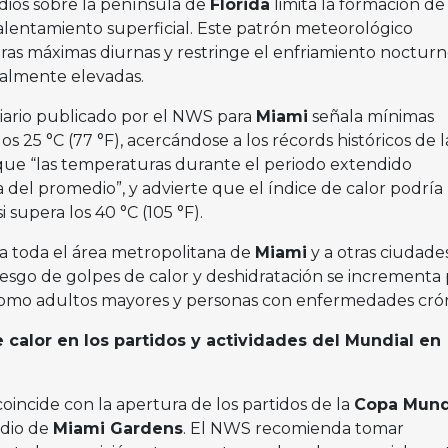
edios sobre la península de
Florida
limita la formación de
alentamiento superficial. Este patrón meteorológico
as máximas diurnas y restringe el enfriamiento nocturno
ualmente elevadas.
diario publicado por el NWS para
Miami
señala mínimas
s 25 °C (77 °F), acercándose a los récords históricos de l
a que “las temperaturas durante el periodo extendido
el promedio”, y advierte que el índice de calor podría
i supera los 40 °C (105 °F).
 a toda el área metropolitana de
Miami
y a otras ciudade
riesgo de golpes de calor y deshidratación se incrementa 
como adultos mayores y personas con enfermedades crón
 calor en los partidos y actividades del Mundial en
r coincide con la apertura de los partidos de la
Copa Mund
adio de
Miami Gardens
. El NWS recomienda tomar