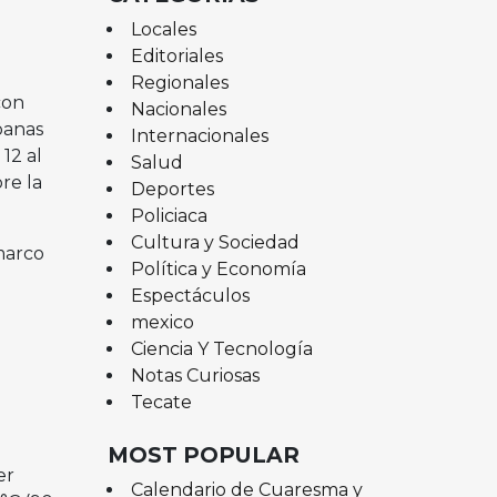
Locales
Editoriales
Regionales
con
Nacionales
banas
Internacionales
12 al
Salud
re la
Deportes
Policiaca
Cultura y Sociedad
marco
Política y Economía
Espectáculos
mexico
Ciencia Y Tecnología
Notas Curiosas
Tecate
MOST POPULAR
er
Calendario de Cuaresma y