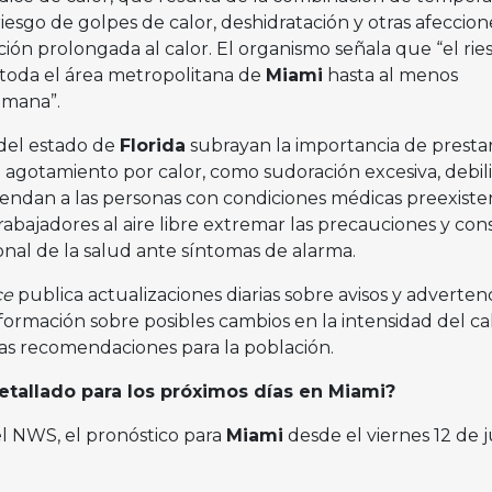
esgo de golpes de calor, deshidratación y otras afeccion
ción prolongada al calor. El organismo señala que “el rie
toda el área metropolitana de
Miami
hasta al menos
emana”.
 del estado de
Florida
subrayan la importancia de presta
 agotamiento por calor, como sudoración excesiva, debil
ndan a las personas con condiciones médicas preexiste
rabajadores al aire libre extremar las precauciones y con
onal de la salud ante síntomas de alarma.
ce
publica actualizaciones diarias sobre avisos y adverten
nformación sobre posibles cambios en la intensidad del cal
las recomendaciones para la población.
detallado para los próximos días en Miami?
el NWS, el pronóstico para
Miami
desde el viernes 12 de j