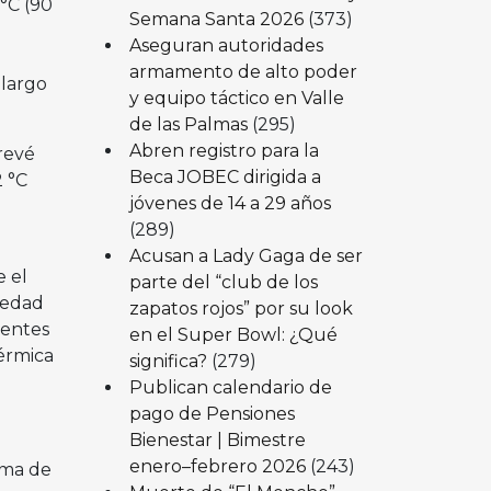
°C (90
Semana Santa 2026
(373)
Aseguran autoridades
l
armamento de alto poder
 largo
y equipo táctico en Valle
de las Palmas
(295)
Abren registro para la
prevé
Beca JOBEC dirigida a
2 °C
jóvenes de 14 a 29 años
(289)
Acusan a Lady Gaga de ser
e el
parte del “club de los
medad
zapatos rojos” por su look
tentes
en el Super Bowl: ¿Qué
térmica
significa?
(279)
Publican calendario de
pago de Pensiones
Bienestar | Bimestre
enero–febrero 2026
(243)
ema de