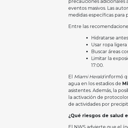
precauciones adicionales 
eventos masivos. Las auto
medidas específicas para p
Entre las recomendaciones
Hidratarse antes
Usar ropa ligera 
Buscar áreas co
Limitar la exposic
17:00.
El
Miami Herald
informó qu
agua en los estadios de
Mi
asistentes. Además, la posi
la activación de protocol
de actividades por precipi
¿Qué riesgos de salud e
El NWS advierte que el ín