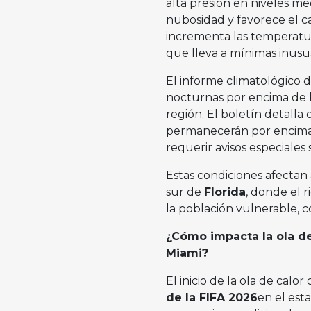
alta presión en niveles m
nubosidad y favorece el c
incrementa las temperatur
que lleva a mínimas inus
El informe climatológico 
nocturnas por encima de lo
región. El boletín detall
permanecerán por encima d
requerir avisos especiales s
Estas condiciones afectan
sur de
Florida
, donde el 
la población vulnerable, 
¿Cómo impacta la ola de
Miami?
El inicio de la ola de calo
de la FIFA 2026
en el est