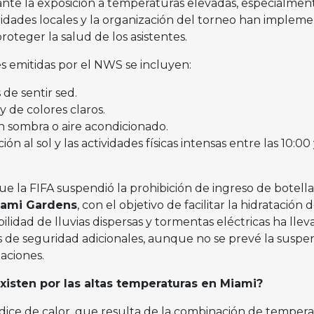
ante la exposición a temperaturas elevadas, especialmen
ridades locales y la organización del torneo han implem
roteger la salud de los asistentes.
 emitidas por el NWS se incluyen:
 de sentir sed.
y de colores claros.
n sombra o aire acondicionado.
ión al sol y las actividades físicas intensas entre las 10:00 
e la FIFA suspendió la prohibición de ingreso de botella
ami Gardens
, con el objetivo de facilitar la hidratación d
bilidad de lluvias dispersas y tormentas eléctricas ha llev
os de seguridad adicionales, aunque no se prevé la suspe
taciones.
xisten por las altas temperaturas en Miami?
dice de calor, que resulta de la combinación de tempera