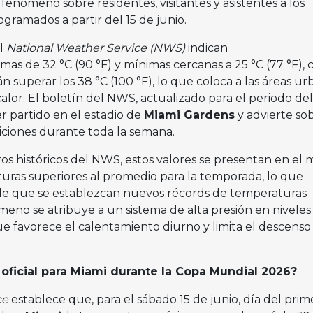
fenómeno sobre residentes, visitantes y asistentes a los
gramados a partir del 15 de junio.
el
National Weather Service (NWS)
indican
mas de 32 °C (90 °F) y mínimas cercanas a 25 °C (77 °F), 
n superar los 38 °C (100 °F), lo que coloca a las áreas ur
lor. El boletín del NWS, actualizado para el periodo del 
er partido en el estadio de
Miami Gardens
y advierte sob
diciones durante toda la semana.
os históricos del NWS, estos valores se presentan en el 
ras superiores al promedio para la temporada, lo que
de que se establezcan nuevos récords de temperaturas
meno se atribuye a un sistema de alta presión en niveles
ue favorece el calentamiento diurno y limita el descenso
 oficial para Miami durante la Copa Mundial 2026?
ce
establece que, para el sábado 15 de junio, día del prim