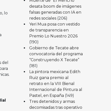
Muerte de “El Mencho”
desata boom de imágenes
falsas generadas con IA en
, lo
redes sociales
(206)
Yeri Mua posa con vestido
de transparencia en
a
Premio Lo Nuestro 2026
(190)
Gobierno de Tecate abre
convocatoria del programa
“Construyendo X Tecate”
s del
(181)
para
La pintora mexicana Edith
icas.
Ruiz gana premio al
retrato en la VIII Bienal
Internacional de Pintura al
Pastel, en España
(149)
ial
Tres detenidos y armas
decomisadas tras operativo