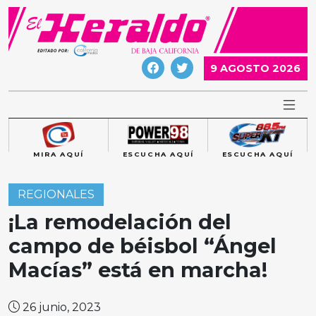
Skip
to
content
9 AGOSTO 2026
MIRA AQUÍ
ESCUCHA AQUÍ
ESCUCHA AQUÍ
REGIONALES
¡La remodelación del
campo de béisbol “Ángel
Macías” está en marcha!
26 junio, 2023