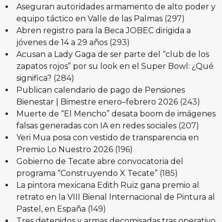
Aseguran autoridades armamento de alto poder y
equipo táctico en Valle de las Palmas
(297)
Abren registro para la Beca JOBEC dirigida a
jóvenes de 14 a 29 años
(293)
Acusan a Lady Gaga de ser parte del “club de los
zapatos rojos” por su look en el Super Bowl: ¿Qué
significa?
(284)
Publican calendario de pago de Pensiones
Bienestar | Bimestre enero–febrero 2026
(243)
Muerte de “El Mencho” desata boom de imágenes
falsas generadas con IA en redes sociales
(207)
Yeri Mua posa con vestido de transparencia en
Premio Lo Nuestro 2026
(196)
Gobierno de Tecate abre convocatoria del
programa “Construyendo X Tecate”
(185)
La pintora mexicana Edith Ruiz gana premio al
retrato en la VIII Bienal Internacional de Pintura al
Pastel, en España
(149)
Tres detenidos y armas decomisadas tras operativo