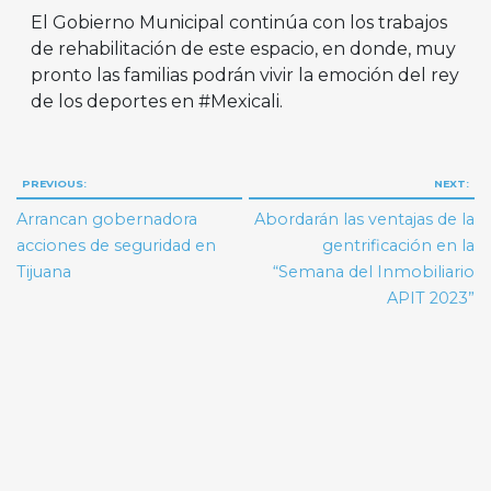
El Gobierno Municipal continúa con los trabajos
de rehabilitación de este espacio, en donde, muy
pronto las familias podrán vivir la emoción del rey
de los deportes en #Mexicali.
Navegación
PREVIOUS:
NEXT:
de
Arrancan gobernadora
Abordarán las ventajas de la
entradas
acciones de seguridad en
gentrificación en la
Tijuana
“Semana del Inmobiliario
APIT 2023”
Search But