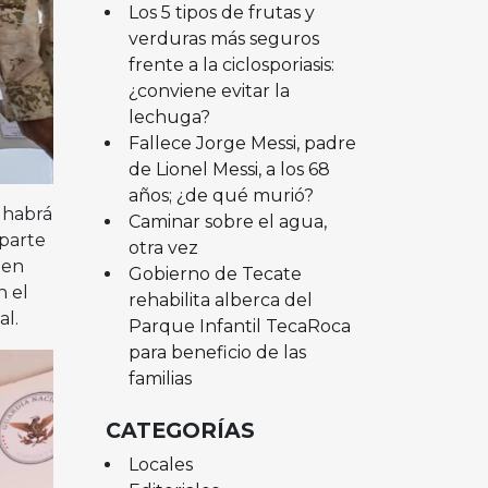
Los 5 tipos de frutas y
verduras más seguros
frente a la ciclosporiasis:
¿conviene evitar la
lechuga?
Fallece Jorge Messi, padre
de Lionel Messi, a los 68
años; ¿de qué murió?
a habrá
Caminar sobre el agua,
 parte
otra vez
ien
Gobierno de Tecate
n el
rehabilita alberca del
al.
Parque Infantil TecaRoca
para beneficio de las
familias
CATEGORÍAS
Locales