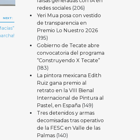
falsas generadas con IA en
redes sociales
(206)
Yeri Mua posa con vestido
NEXT:
de transparencia en
acías”
Premio Lo Nuestro 2026
archa!
(195)
Gobierno de Tecate abre
convocatoria del programa
“Construyendo X Tecate”
(183)
La pintora mexicana Edith
Ruiz gana premio al
retrato en la VIII Bienal
Internacional de Pintura al
Pastel, en España
(149)
Tres detenidos y armas
decomisadas tras operativo
de la FESC en Valle de las
Palmas
(140)