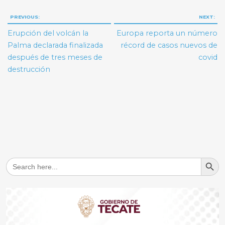
Navegación
PREVIOUS:
NEXT:
de
Erupción del volcán la
Europa reporta un número
entradas
Palma declarada finalizada
récord de casos nuevos de
después de tres meses de
covid
destrucción
Search But
Search
for: