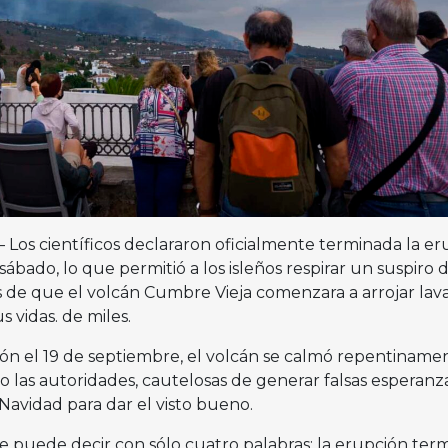
 Los científicos declararon oficialmente terminada la e
ábado, lo que permitió a los isleños respirar un suspiro 
és de que el volcán Cumbre Vieja comenzara a arrojar lava
s vidas. de miles.
ón el 19 de septiembre, el volcán se calmó repentinamen
o las autoridades, cautelosas de generar falsas esperanza
 Navidad para dar el visto bueno.
e puede decir con sólo cuatro palabras: la erupción term