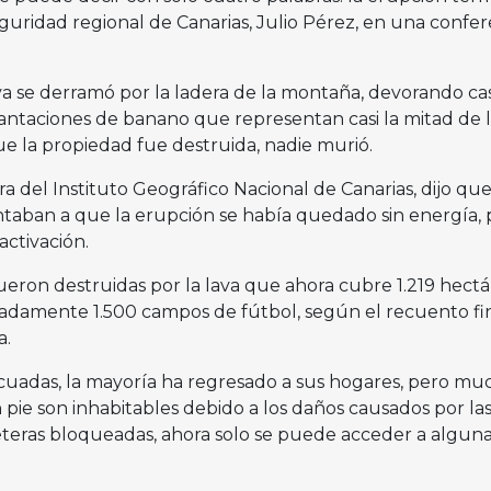
seguridad regional de Canarias, Julio Pérez, en una confer
va se derramó por la ladera de la montaña, devorando cas
lantaciones de banano que representan casi la mitad de 
ue la propiedad fue destruida, nadie murió.
ra del Instituto Geográfico Nacional de Canarias, dijo qu
ntaban a que la erupción se había quedado sin energía, 
activación.
eron destruidas por la lava que ahora cubre 1.219 hectá
adamente 1.500 campos de fútbol, ​​según el recuento fi
a.
cuadas, la mayoría ha regresado a sus hogares, pero mu
e son inhabitables debido a los daños causados ​​por la
teras bloqueadas, ahora solo se puede acceder a algun