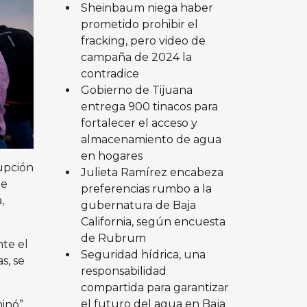
Sheinbaum niega haber
prometido prohibir el
fracking, pero video de
campaña de 2024 la
contradice
Gobierno de Tijuana
entrega 900 tinacos para
fortalecer el acceso y
almacenamiento de agua
en hogares
rupción
Julieta Ramírez encabeza
de
preferencias rumbo a la
,
gubernatura de Baja
California, según encuesta
de Rubrum
te el
Seguridad hídrica, una
s, se
responsabilidad
compartida para garantizar
el futuro del agua en Baja
inó”,