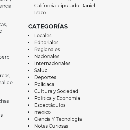
California: diputado Daniel
encia
Razo
as,
CATEGORÍAS
la
Locales
Editoriales
Regionales
e
Nacionales
pero
Internacionales
Salud
reas,
Deportes
nal de
Policiaca
Cultura y Sociedad
Política y Economía
chas
Espectáculos
s
mexico
as
Ciencia Y Tecnología
Notas Curiosas