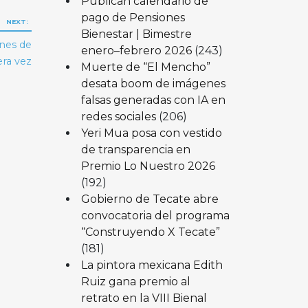
Publican calendario de
pago de Pensiones
NEXT:
Bienestar | Bimestre
ones de
enero–febrero 2026
(243)
era vez
Muerte de “El Mencho”
desata boom de imágenes
falsas generadas con IA en
redes sociales
(206)
Yeri Mua posa con vestido
de transparencia en
Premio Lo Nuestro 2026
(192)
Gobierno de Tecate abre
convocatoria del programa
“Construyendo X Tecate”
(181)
La pintora mexicana Edith
Ruiz gana premio al
retrato en la VIII Bienal