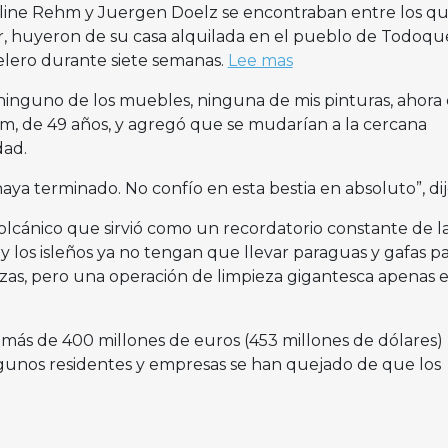
line Rehm y Juergen Doelz se encontraban entre los qu
r, huyeron de su casa alquilada en el pueblo de Todoque
lero durante siete semanas.
Lee mas
ninguno de los muebles, ninguna de mis pinturas, ahora 
ehm, de 49 años, y agregó que se mudarían a la cercana
dad.
ya terminado. No confío en esta bestia en absoluto”, dij
olcánico que sirvió como un recordatorio constante de l
 los isleños ya no tengan que llevar paraguas y gafas p
izas, pero una operación de limpieza gigantesca apenas e
más de 400 millones de euros (453 millones de dólares)
lgunos residentes y empresas se han quejado de que los