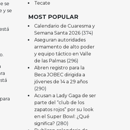
Tecate
e se
 y se
MOST POPULAR
Calendario de Cuaresma y
está
Semana Santa 2026
(374)
Aseguran autoridades
armamento de alto poder
y equipo táctico en Valle
o.
de las Palmas
(296)
a
Abren registro para la
ara
Beca JOBEC dirigida a
stá
jóvenes de 14 a 29 años
(290)
Acusan a Lady Gaga de ser
 para
parte del “club de los
zapatos rojos” por su look
en el Super Bowl: ¿Qué
significa?
(280)