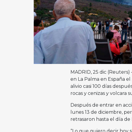
MADRID, 25 dic (Reuters) –
en La Palma en España el s
alivio casi 100 días despu
rocas y cenizas y volcara su
Después de entrar en acci
lunes 13 de diciembre, per
retrasaron hasta el día de
“Lo que quiero decir hoy s