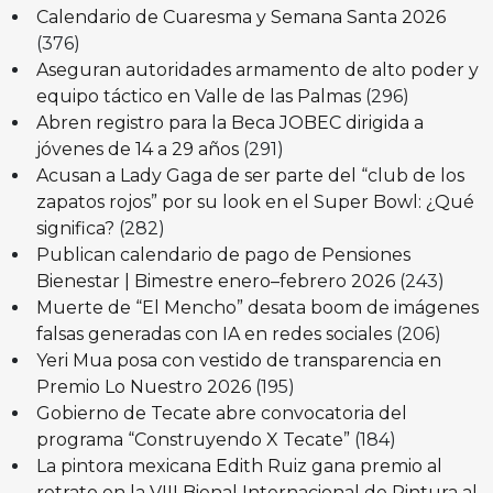
Calendario de Cuaresma y Semana Santa 2026
(376)
Aseguran autoridades armamento de alto poder y
equipo táctico en Valle de las Palmas
(296)
Abren registro para la Beca JOBEC dirigida a
jóvenes de 14 a 29 años
(291)
Acusan a Lady Gaga de ser parte del “club de los
zapatos rojos” por su look en el Super Bowl: ¿Qué
significa?
(282)
Publican calendario de pago de Pensiones
Bienestar | Bimestre enero–febrero 2026
(243)
Muerte de “El Mencho” desata boom de imágenes
falsas generadas con IA en redes sociales
(206)
Yeri Mua posa con vestido de transparencia en
Premio Lo Nuestro 2026
(195)
Gobierno de Tecate abre convocatoria del
programa “Construyendo X Tecate”
(184)
La pintora mexicana Edith Ruiz gana premio al
retrato en la VIII Bienal Internacional de Pintura al