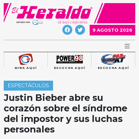
Skip
to
content
9 AGOSTO 2026
MIRA AQUÍ
ESCUCHA AQUÍ
ESCUCHA AQUÍ
ESPECTÁCULOS
Justin Bieber abre su
corazón sobre el síndrome
del impostor y sus luchas
personales