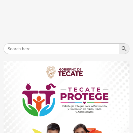
Search But
Search
for: