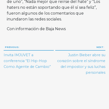
de uno”, “Nada mejor que reírse del hate” y “Los
haters no están soportando que él sí sea feliz”,
fueron algunos de los comentarios que
inundaron las redes sociales.
Con información de Baja News
Navegación
PREVIOUS:
NEXT:
de
Invita IMJUVET a
Justin Bieber abre su
entradas
conferencia “El Hip-Hop
corazón sobre el síndrome
Como Agente de Cambio”
del impostor y sus luchas
personales