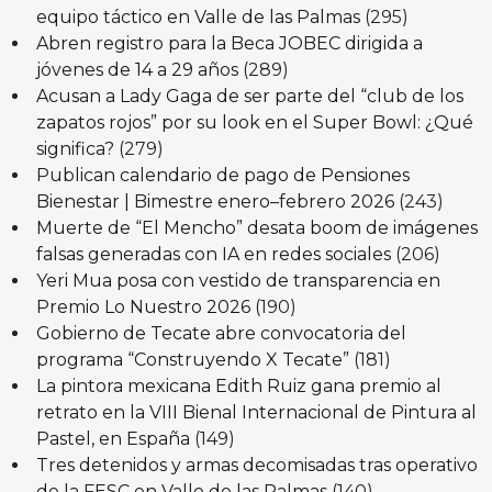
equipo táctico en Valle de las Palmas
(295)
Abren registro para la Beca JOBEC dirigida a
jóvenes de 14 a 29 años
(289)
Acusan a Lady Gaga de ser parte del “club de los
zapatos rojos” por su look en el Super Bowl: ¿Qué
significa?
(279)
Publican calendario de pago de Pensiones
Bienestar | Bimestre enero–febrero 2026
(243)
Muerte de “El Mencho” desata boom de imágenes
falsas generadas con IA en redes sociales
(206)
Yeri Mua posa con vestido de transparencia en
Premio Lo Nuestro 2026
(190)
Gobierno de Tecate abre convocatoria del
programa “Construyendo X Tecate”
(181)
La pintora mexicana Edith Ruiz gana premio al
retrato en la VIII Bienal Internacional de Pintura al
Pastel, en España
(149)
Tres detenidos y armas decomisadas tras operativo
de la FESC en Valle de las Palmas
(140)