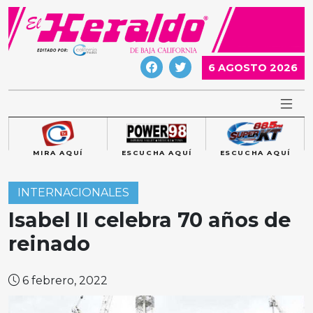
Skip
to
content
6 AGOSTO 2026
MIRA AQUÍ
ESCUCHA AQUÍ
ESCUCHA AQUÍ
INTERNACIONALES
Isabel II celebra 70 años de
reinado
6 febrero, 2022