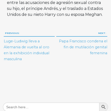
entre las acusaciones de agresión sexual contra
su hijo, el príncipe Andrés, y el traslado a Estados
Unidos de su nieto Harry con su esposa Meghan.
Navegación
PREVIOUS:
NEXT:
de
Luge-Ludwig lleva a
Papa Francisco condena el
entradas
Alemania de vuelta al oro
fin de mutilación genital
en la exhibición individual
femenina
masculina
Search But
Search
for: