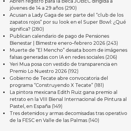
Abren registro para la Beca JOBEC dirigida a
jóvenes de 14 a 29 años
(290)
Acusan a Lady Gaga de ser parte del “club de los
zapatos rojos” por su look en el Super Bowl: ¿Qué
significa?
(280)
Publican calendario de pago de Pensiones
Bienestar | Bimestre enero–febrero 2026
(243)
Muerte de “El Mencho” desata boom de imágenes
falsas generadas con IA en redes sociales
(206)
Yeri Mua posa con vestido de transparencia en
Premio Lo Nuestro 2026
(192)
Gobierno de Tecate abre convocatoria del
programa “Construyendo X Tecate”
(181)
La pintora mexicana Edith Ruiz gana premio al
retrato en la VIII Bienal Internacional de Pintura al
Pastel, en España
(149)
Tres detenidos y armas decomisadas tras operativo
de la FESC en Valle de las Palmas
(140)