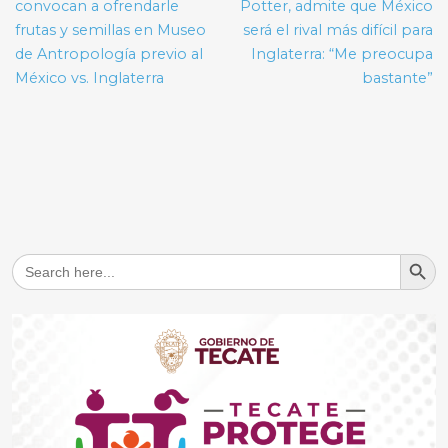
entradas
convocan a ofrendarle
Potter, admite que México
frutas y semillas en Museo
será el rival más difícil para
de Antropología previo al
Inglaterra: “Me preocupa
México vs. Inglaterra
bastante”
Search But
Search
for: