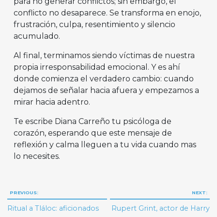
para no generar conflictos; sin embargo, el
conflicto no desaparece. Se transforma en enojo,
frustración, culpa, resentimiento y silencio
acumulado.
Al final, terminamos siendo víctimas de nuestra
propia irresponsabilidad emocional. Y es ahí
donde comienza el verdadero cambio: cuando
dejamos de señalar hacia afuera y empezamos a
mirar hacia adentro.
Te escribe Diana Carreño tu psicóloga de
corazón, esperando que este mensaje de
reflexión y calma lleguen a tu vida cuando mas
lo necesites.
Navegación
PREVIOUS:
NEXT:
de
Ritual a Tláloc: aficionados
Rupert Grint, actor de Harry