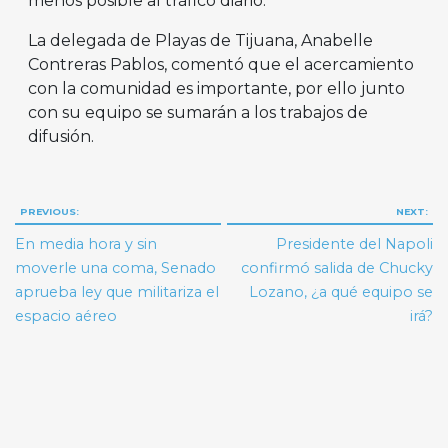
menos posible al tráfico diario.
La delegada de Playas de Tijuana, Anabelle
Contreras Pablos, comentó que el acercamiento
con la comunidad es importante, por ello junto
con su equipo se sumarán a los trabajos de
difusión.
Navegación
PREVIOUS:
NEXT:
de
En media hora y sin
Presidente del Napoli
entradas
moverle una coma, Senado
confirmó salida de Chucky
aprueba ley que militariza el
Lozano, ¿a qué equipo se
espacio aéreo
irá?