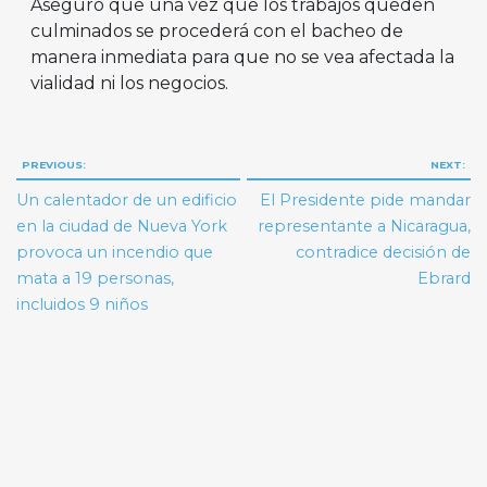
Aseguró que una vez que los trabajos queden
culminados se procederá con el bacheo de
manera inmediata para que no se vea afectada la
vialidad ni los negocios.
Navegación
PREVIOUS:
NEXT:
de
Un calentador de un edificio
El Presidente pide mandar
entradas
en la ciudad de Nueva York
representante a Nicaragua,
provoca un incendio que
contradice decisión de
mata a 19 personas,
Ebrard
incluidos 9 niños