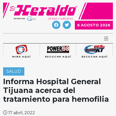
Skip
to
content
6 AGOSTO 2026
MIRA AQUÍ
ESCUCHA AQUÍ
ESCUCHA AQUÍ
SALUD
Informa Hospital General
Tijuana acerca del
tratamiento para hemofilia
17 abril, 2022