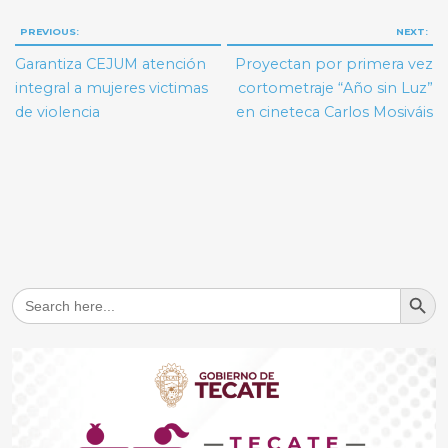
Navegación
PREVIOUS:
NEXT:
de
Garantiza CEJUM atención
Proyectan por primera vez
entradas
integral a mujeres victimas
cortometraje “Año sin Luz”
de violencia
en cineteca Carlos Mosiváis
Search But
Search
for: