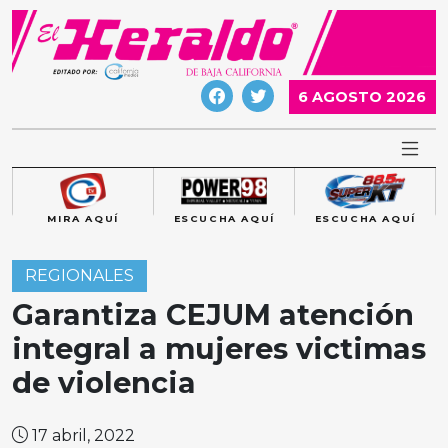
Skip
to
content
6 AGOSTO 2026
MIRA AQUÍ
ESCUCHA AQUÍ
ESCUCHA AQUÍ
REGIONALES
Garantiza CEJUM atención
integral a mujeres victimas
de violencia
17 abril, 2022