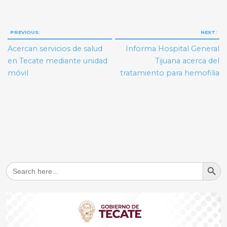
Navegación
PREVIOUS:
NEXT:
de
Acercan servicios de salud
Informa Hospital General
entradas
en Tecate mediante unidad
Tijuana acerca del
móvil
tratamiento para hemofilia
Search But
Search
for: