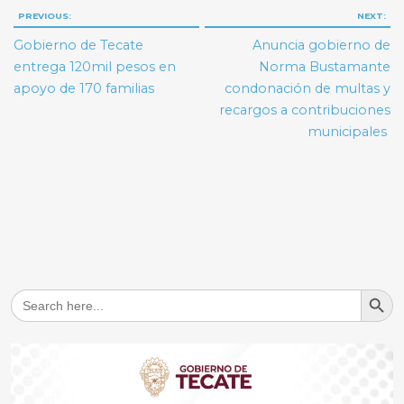
Navegación
PREVIOUS:
NEXT:
de
Gobierno de Tecate
Anuncia gobierno de
entradas
entrega 120mil pesos en
Norma Bustamante
apoyo de 170 familias
condonación de multas y
recargos a contribuciones
municipales
Search But
Search
for: