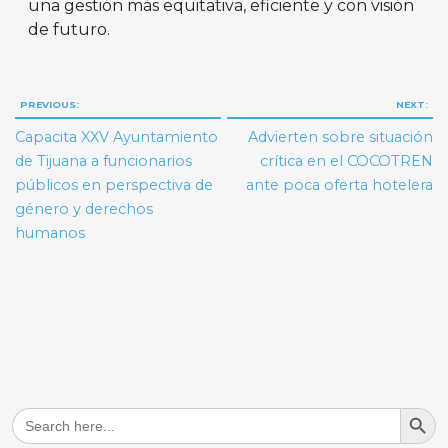
una gestión más equitativa, eficiente y con visión
de futuro.
Navegación
PREVIOUS:
NEXT:
de
Capacita XXV Ayuntamiento
Advierten sobre situación
entradas
de Tijuana a funcionarios
crítica en el COCOTREN
públicos en perspectiva de
ante poca oferta hotelera
género y derechos
humanos
Search But
Search
for: