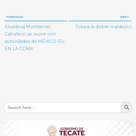
Navegación
PREVIOUS:
NEXT:
de
Alcaldesa Montserrat
Toluca la doble maldición
entradas
Caballero se reúne con
autoridades de MÉXICO-EU
EN LA CDMX
Search But
Search
for: