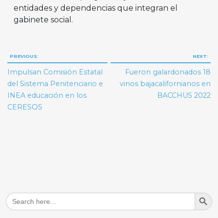
entidades y dependencias que integran el
gabinete social.
Navegación
PREVIOUS:
NEXT:
de
Impulsan Comisión Estatal
Fueron galardonados 18
entradas
del Sistema Penitenciario e
vinos bajacalifornianos en
INEA educación en los
BACCHUS 2022
CERESOS
Search But
Search
for: