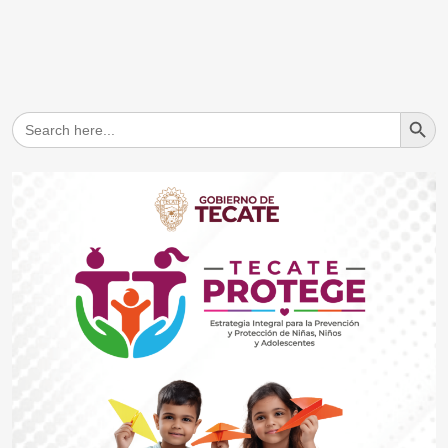
Search But
Search
for: