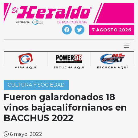
Skip
to
content
7 AGOSTO 2026
MIRA AQUÍ
ESCUCHA AQUÍ
ESCUCHA AQUÍ
CULTURA Y SOCIEDAD
Fueron galardonados 18
vinos bajacalifornianos en
BACCHUS 2022
6 mayo, 2022