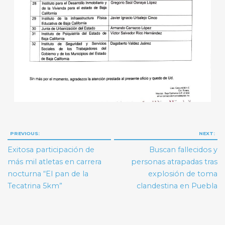
Navegación
PREVIOUS:
NEXT:
de
Exitosa participación de
Buscan fallecidos y
entradas
más mil atletas en carrera
personas atrapadas tras
nocturna “El pan de la
explosión de toma
Tecatrina 5km”
clandestina en Puebla