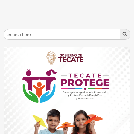
Search But
Search
for: