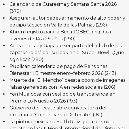
Calendario de Cuaresma y Semana Santa 2026
(375)
Aseguran autoridades armamento de alto poder y
equipo táctico en Valle de las Palmas
(296)
Abren registro para la Beca JOBEC dirigida a
jóvenes de 14 a 29 años
(290)
Acusan a Lady Gaga de ser parte del “club de los
zapatos rojos” por su look en el Super Bowl: ¿Qué
significa?
(280)
Publican calendario de pago de Pensiones
Bienestar | Bimestre enero–febrero 2026
(243)
Muerte de “El Mencho” desata boom de imágenes
falsas generadas con IA en redes sociales
(206)
Yeri Mua posa con vestido de transparencia en
Premio Lo Nuestro 2026
(193)
Gobierno de Tecate abre convocatoria del
programa “Construyendo X Tecate”
(181)
La pintora mexicana Edith Ruiz gana premio al
retrato en la VIII Bienal Internacional de Pintura al