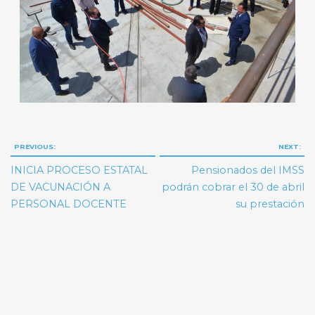
Navegación
PREVIOUS:
NEXT:
de
INICIA PROCESO ESTATAL
Pensionados del IMSS
entradas
DE VACUNACIÓN A
podrán cobrar el 30 de abril
PERSONAL DOCENTE
su prestación