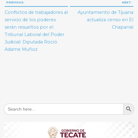
Navegación
PREVIOUS:
NEXT:
de
Conflictos de trabajadores al
Ayuntamiento de Tijuana
entradas
servicio de los poderes
actualiza censo en El
serán resueltos por el
Chaparral
Tribunal Laboral del Poder
Judicial: Diputada Rocío
Adame Muñoz
Search But
Search
for: