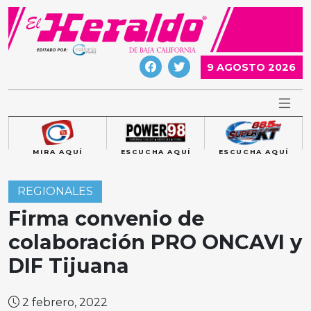
Skip
to
content
9 AGOSTO 2026
MIRA AQUÍ
ESCUCHA AQUÍ
ESCUCHA AQUÍ
REGIONALES
Firma convenio de
colaboración PRO ONCAVI y
DIF Tijuana
2 febrero, 2022