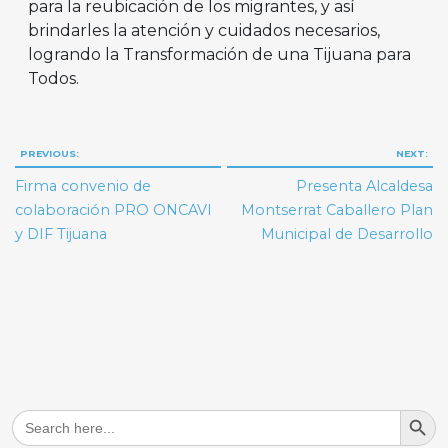
para la reubicación de los migrantes, y así
brindarles la atención y cuidados necesarios,
logrando la Transformación de una Tijuana para
Todos.
Navegación
PREVIOUS:
NEXT:
de
Firma convenio de
Presenta Alcaldesa
entradas
colaboración PRO ONCAVI
Montserrat Caballero Plan
y DIF Tijuana
Municipal de Desarrollo
Search But
Search
for: