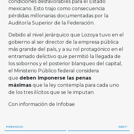
condiciones desfavorables para el Estado
mexicano. Esto trajo como consecuencia
pérdidas millonarias documentadas por la
Auditoría Superior de la Federación.
Debido al nivel jerárquico que Lozoya tuvo en el
gobierno al ser director de la empresa pública
más grande del país, y a su rol protagónico en el
entramado delictivo que permitió la llegada de
los sobornos y el posterior blanqueo del capital,
el Ministerio Público federal considera
que
deben imponerse las penas
máximas
que la ley contempla para cada uno
de los tres ilícitos que se le imputan.
Con información de Infobae
Navegación
PREVIOUS:
NEXT: