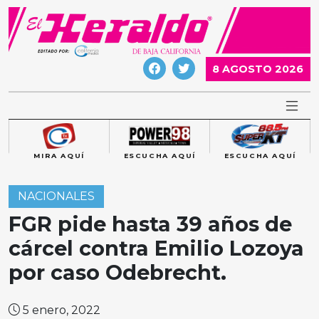
Skip
to
content
8 AGOSTO 2026
MIRA AQUÍ
ESCUCHA AQUÍ
ESCUCHA AQUÍ
NACIONALES
FGR pide hasta 39 años de
cárcel contra Emilio Lozoya
por caso Odebrecht.
5 enero, 2022