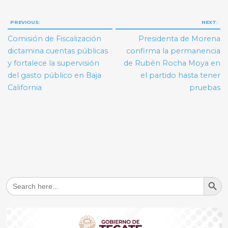
Navegación
PREVIOUS:
NEXT:
de
Comisión de Fiscalización
Presidenta de Morena
entradas
dictamina cuentas públicas
confirma la permanencia
y fortalece la supervisión
de Rubén Rocha Moya en
del gasto público en Baja
el partido hasta tener
California
pruebas
Search But
Search
for: