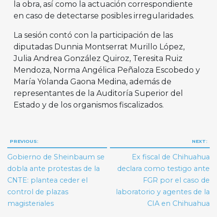
la obra, así como la actuación correspondiente
en caso de detectarse posibles irregularidades.
La sesión contó con la participación de las
diputadas Dunnia Montserrat Murillo López,
Julia Andrea González Quiroz, Teresita Ruiz
Mendoza, Norma Angélica Peñaloza Escobedo y
María Yolanda Gaona Medina, además de
representantes de la Auditoría Superior del
Estado y de los organismos fiscalizados.
Navegación
PREVIOUS:
NEXT:
de
Gobierno de Sheinbaum se
Ex fiscal de Chihuahua
entradas
dobla ante protestas de la
declara como testigo ante
CNTE: plantea ceder el
FGR por el caso de
control de plazas
laboratorio y agentes de la
magisteriales
CIA en Chihuahua