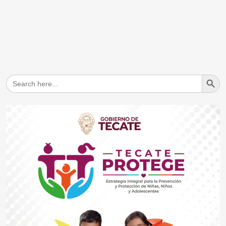
Search But
Search
for: