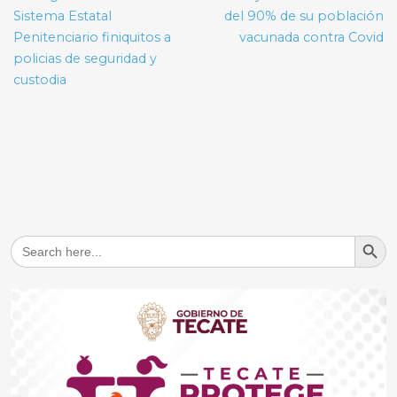
entradas
Sistema Estatal
del 90% de su población
Penitenciario finiquitos a
vacunada contra Covid
policias de seguridad y
custodia
Search But
Search
for: