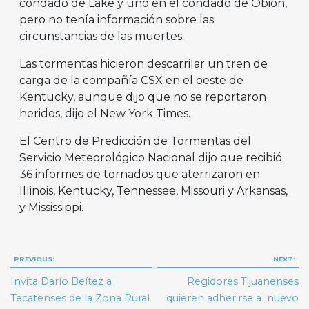
condado de Lake y uno en el condado de Obion,
pero no tenía información sobre las
circunstancias de las muertes.
Las tormentas hicieron descarrilar un tren de
carga de la compañía CSX en el oeste de
Kentucky, aunque dijo que no se reportaron
heridos, dijo el New York Times.
El Centro de Predicción de Tormentas del
Servicio Meteorológico Nacional dijo que recibió
36 informes de tornados que aterrizaron en
Illinois, Kentucky, Tennessee, Missouri y Arkansas,
y Mississippi.
Navegación
PREVIOUS:
NEXT:
de
Invita Darío Beítez a
Regidores Tijuanenses
entradas
Tecatenses de la Zona Rural
quieren adherirse al nuevo