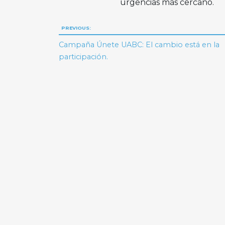
urgencias más cercano.
Navegación
PREVIOUS:
de
Campaña Únete UABC: El cambio está en la
participación.
entradas