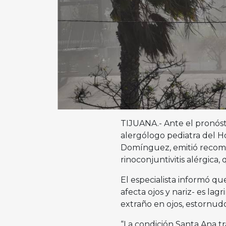
TIJUANA.- Ante el pronósti
alergólogo pediatra del H
Domínguez, emitió recomen
rinoconjuntivitis alérgi
El especialista informó qu
afecta ojos y nariz- es la
extraño en ojos, estornud
“La condición Santa Ana t