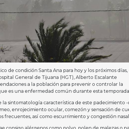
co de condición Santa Ana para hoy y los próximos días, 
ospital General de Tijuana (HGT), Alberto Escalante
daciones a la población para prevenir o controlar la
ca, que es una enfermedad común durante esta temporada
e la sintomatología característica de este padecimiento 
grimeo, enrojecimiento ocular, comezón y sensación de c
os frecuentes, así como escurrimiento y congestión nasal
rae consigo alérgenos como polvo, polen de malezas o pa