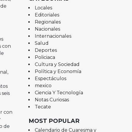
 de
Locales
Editoriales
Regionales
Nacionales
Internacionales
es
Salud
s con
Deportes
de
Policiaca
Cultura y Sociedad
Política y Economía
nal,
Espectáculos
mexico
ntos
Ciencia Y Tecnología
 seis
Notas Curiosas
Tecate
ir con
y
MOST POPULAR
io de
Calendario de Cuaresma y